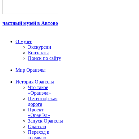
частный музей в Автово
О музее
Экскурсии
Контакты
Поиск по сайту
Мир Оранэлы
История Оранэлы
Что такое
«Оранэла»
Петергофская
дорога
Проект
«ОранЭл»
Запуск Оранэлы
Оранэла
Переход к
трамваю