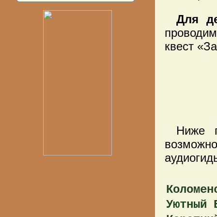
Для д
проводим
квест «З
Ниже п
возможно 
аудиогид
Коломен
Уютный 