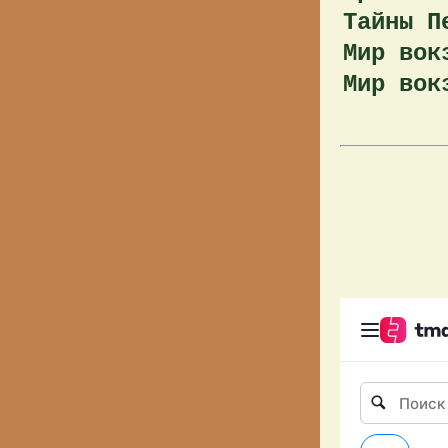
Тайны П
Мир вок
Мир вок