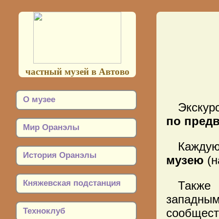
частный музей в Автово
О музее
Экскур
по пред
Мир Оранэлы
Каждую
История Оранэлы
музею
(н
Княжевская подстанция
Также
западным
сообщест
Техноклуб