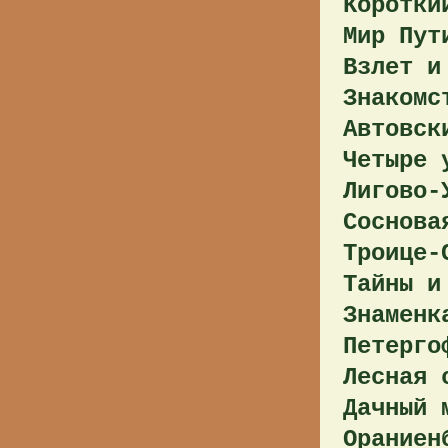
Коротки
Мир Пут
Взлет и
Знакомс
Автовск
Четыре 
Лигово-
Соснова
Троице-
Тайны и
Знаменк
Петерго
Лесная 
Дачный 
Ораниен